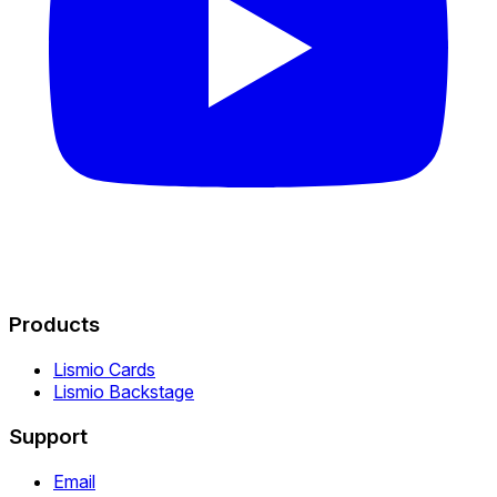
Products
Lismio Cards
Lismio Backstage
Support
Email