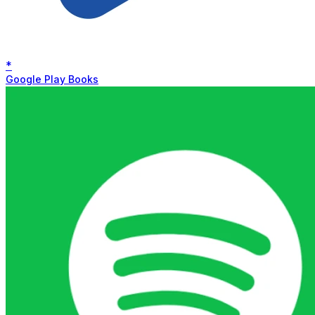
*
Google Play Books