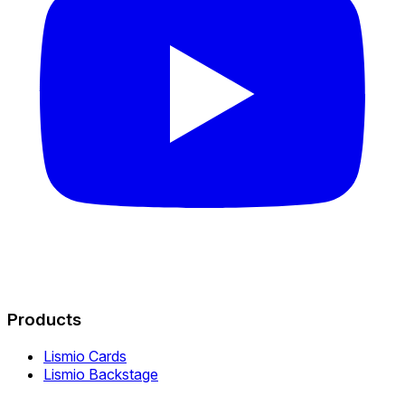
Products
Lismio Cards
Lismio Backstage