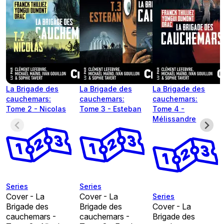
La Brigade des
La Brigade des
La Brigade des
cauchemars:
cauchemars:
cauchemars:
Tome 2 - Nicolas
Tome 3 - Esteban
Tome 4 -
Mélissandre
Series
Series
Cover - La
Cover - La
Series
Brigade des
Brigade des
Cover - La
cauchemars -
cauchemars -
Brigade des