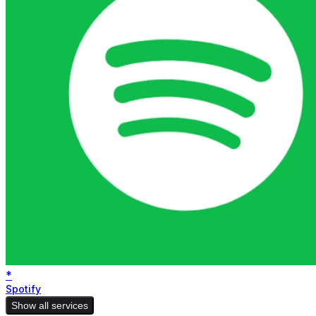
*
Spotify
Show all services