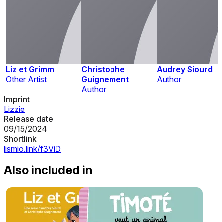
Liz et Grimm
Christophe
Audrey Siourd
Other Artist
Guignement
Author
Author
Imprint
Lizzie
Release date
09/15/2024
Shortlink
lismio.link/f3ViD
Also included in