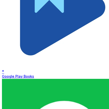
*
Google Play Books