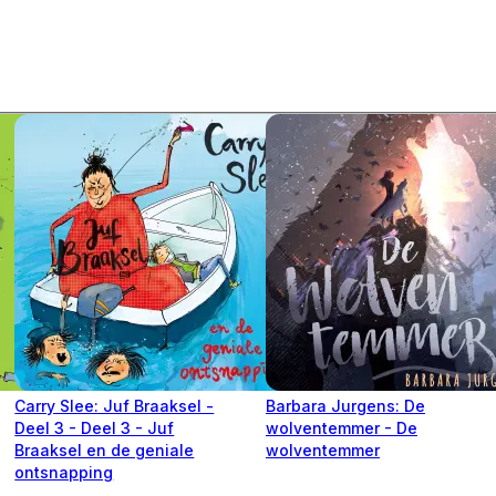
Carry Slee: Juf Braaksel -
Barbara Jurgens: De
Deel 3 - Deel 3 - Juf
wolventemmer - De
Braaksel en de geniale
wolventemmer
ontsnapping