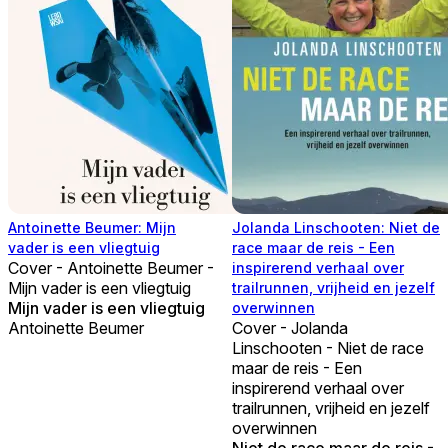
Antoinette Beumer: Mijn
Jolanda Linschooten: Niet de
vader is een vliegtuig
race maar de reis - Een
Cover - Antoinette Beumer -
inspirerend verhaal over
Mijn vader is een vliegtuig
trailrunnen, vrijheid en jezelf
Mijn vader is een vliegtuig
overwinnen
Antoinette Beumer
Cover - Jolanda
Linschooten - Niet de race
maar de reis - Een
inspirerend verhaal over
trailrunnen, vrijheid en jezelf
overwinnen
Niet de race maar de reis -