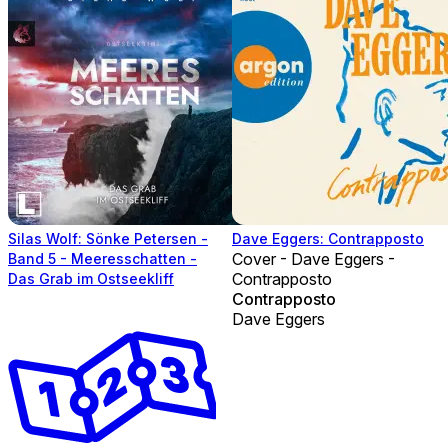
Silas Wolf: Sönke Petersen -
Dave Eggers: Contrapposto
Cover - Dave Eggers -
Band 5 - Meeresschatten -
Contrapposto
Das Grab im Ostseekliff
Contrapposto
Dave Eggers