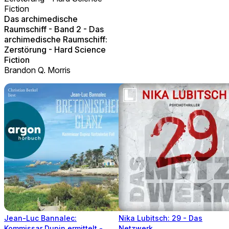
Fiction
Das archimedische
Raumschiff - Band 2 - Das
archimedische Raumschiff:
Zerstörung - Hard Science
Fiction
Brandon Q. Morris
Jean-Luc Bannalec:
Nika Lubitsch: 29 - Das
Kommissar Dupin ermittelt -
Netzwerk