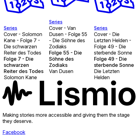
Series
Cover - Van
Series
Series
Cover - Solomon
Dusen - Folge 55
Cover - Die
Kane - Folge 7 -
- Die Söhne des
Letzten Helden -
Die schwarzen
Zodiaks
Folge 49 - Die
Reiter des Todes
Folge 55 - Die
sterbende Sonne
Folge 7 - Die
Söhne des
Folge 49 - Die
schwarzen
Zodiaks
sterbende Sonne
Reiter des Todes
Van Dusen
Die Letzten
Solomon Kane
Helden
Making stories more accessible and giving them the stage
they deserve.
Facebook