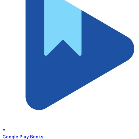
*
Google Play Books