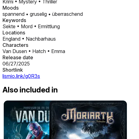
Krimi
•
Mystery
•
Thriller
Moods
spannend
•
gruselig
•
überraschend
Keywords
Sekte
•
Mord
•
Ermittlung
Locations
England
•
Nachbarhaus
Characters
Van Dusen
•
Hatch
•
Emma
Release date
06/27/2025
Shortlink
lismio.link/g0R3s
Also included in