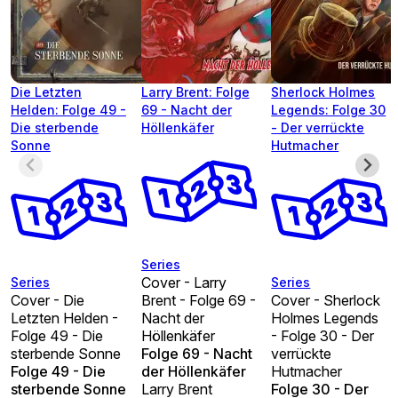
Die Letzten
Larry Brent: Folge
Sherlock Holmes
Helden: Folge 49 -
69 - Nacht der
Legends: Folge 30
Die sterbende
Höllenkäfer
- Der verrückte
Sonne
Hutmacher
Series
Cover - Larry
Series
Series
Cover - Die
Brent - Folge 69 -
Cover - Sherlock
Letzten Helden -
Nacht der
Holmes Legends
Folge 49 - Die
Höllenkäfer
- Folge 30 - Der
sterbende Sonne
Folge 69 - Nacht
verrückte
Folge 49 - Die
der Höllenkäfer
Hutmacher
sterbende Sonne
Larry Brent
Folge 30 - Der