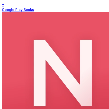
*
Google Play Books