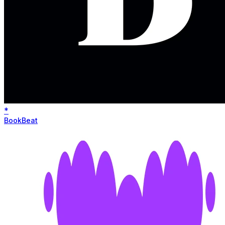
*
BookBeat