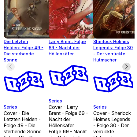
Die Letzten
Larry Brent: Folge
Sherlock Holmes
Helden: Folge 49 -
69 - Nacht der
Legends: Folge 30
Die sterbende
Höllenkäfer
- Der verrückte
Sonne
Hutmacher
Series
Cover - Larry
Series
Series
Cover - Die
Brent - Folge 69 -
Cover - Sherlock
Letzten Helden -
Nacht der
Holmes Legends
Folge 49 - Die
Höllenkäfer
- Folge 30 - Der
sterbende Sonne
Folge 69 - Nacht
verrückte