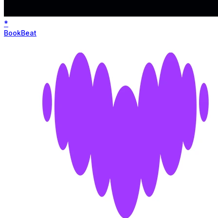
*
BookBeat