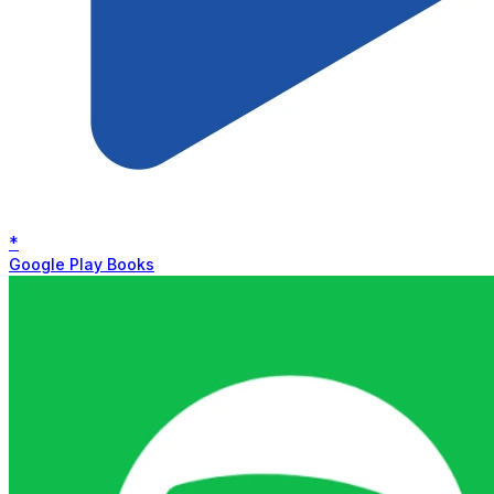
*
Google Play Books