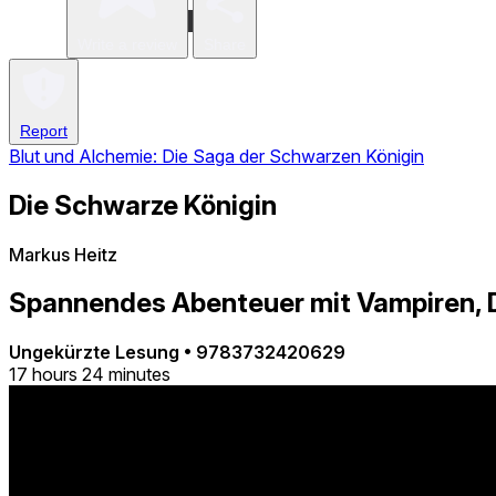
Write a review
Share
Report
Blut und Alchemie: Die Saga der Schwarzen Königin
Die Schwarze Königin
Markus Heitz
Spannendes Abenteuer mit Vampiren, Dr
Ungekürzte Lesung
•
9783732420629
17 hours 24 minutes