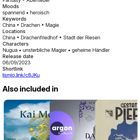
Fantasy
•
Abenteuer
Moods
spannend
•
heroisch
Keywords
China
•
Drachen
•
Magie
Locations
China
•
Drachenfriedhof
•
Stadt der Riesen
Characters
Nugua
•
unsterbliche Magier
•
geheime Händler
Release date
06/09/2023
Shortlink
lismio.link/c8JKu
Also included in