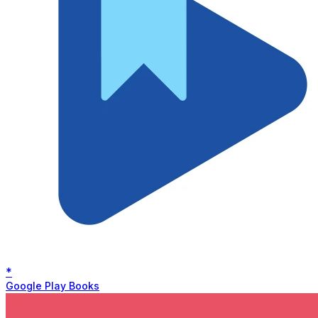
*
Google Play Books