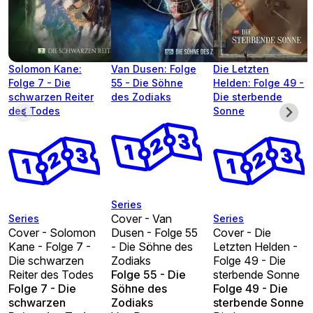
Solomon Kane:
Van Dusen: Folge
Die Letzten
Folge 7 - Die
55 - Die Söhne
Helden: Folge 49 -
schwarzen Reiter
des Zodiaks
Die sterbende
des Todes
Sonne
Series
Cover - Van
Series
Series
Cover - Solomon
Dusen - Folge 55
Cover - Die
Kane - Folge 7 -
- Die Söhne des
Letzten Helden -
Die schwarzen
Zodiaks
Folge 49 - Die
Reiter des Todes
Folge 55 - Die
sterbende Sonne
Folge 7 - Die
Söhne des
Folge 49 - Die
schwarzen
Zodiaks
sterbende Sonne