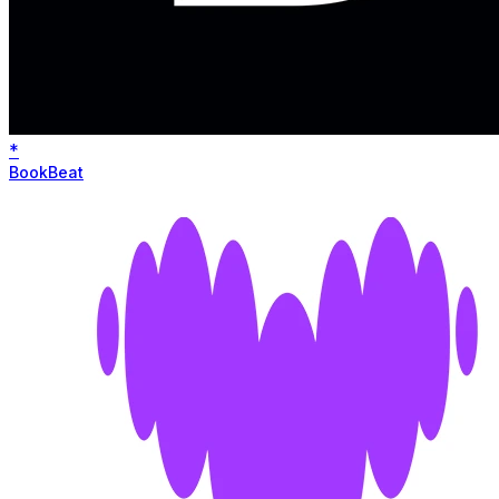
*
BookBeat