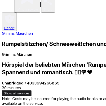
Write a review
Share
Report
Grimms Maerchen
Rumpelstilzchen/ Schneeweißchen und
Grimms Märchen
Hörspiel der beliebten Märchen 'Rump
Spannend und romantisch. 🧚‍♂️🌹❤️
Unabridged
•
4033694268865
39 minutes
Show all services
Note: Costs may be incurred for playing the audio books or a
available on the service.