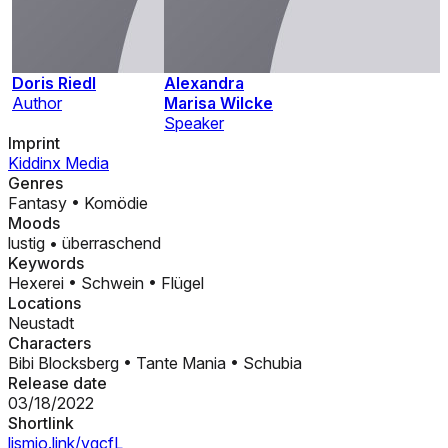
Doris Riedl
Alexandra
Author
Marisa Wilcke
Speaker
Imprint
Kiddinx Media
Genres
Fantasy
•
Komödie
Moods
lustig
•
überraschend
Keywords
Hexerei
•
Schwein
•
Flügel
Locations
Neustadt
Characters
Bibi Blocksberg
•
Tante Mania
•
Schubia
Release date
03/18/2022
Shortlink
lismio.link/vgcfL