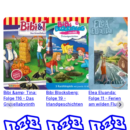
Bibi &amp; Tina:
Bibi Blocksberg:
Elea Eluanda:
Folge 116 - Das
Folge 19 -
Folge 11 - Ferien
Grusellabyrinth
Irlandgeschichten
am wilden Fluss