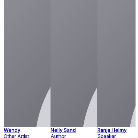
Wendy
Nelly Sand
Ranja Helmy
Other Artist
Author
Speaker