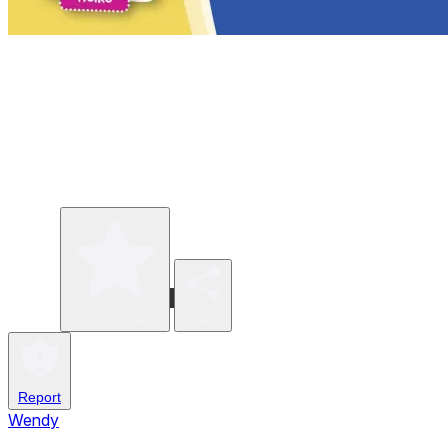
Write a review
Share
Report
Wendy