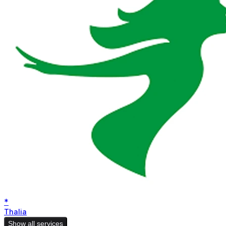
*
Thalia
Show all services