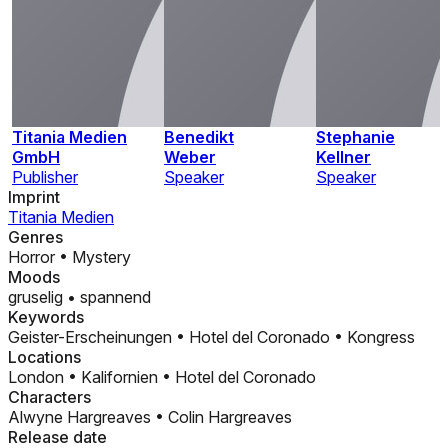
Titania Medien
Benedikt
Stephanie
GmbH
Weber
Kellner
Publisher
Speaker
Speaker
Imprint
Titania Medien
Genres
Horror
•
Mystery
Moods
gruselig
•
spannend
Keywords
Geister-Erscheinungen
•
Hotel del Coronado
•
Kongress
Locations
London
•
Kalifornien
•
Hotel del Coronado
Characters
Alwyne Hargreaves
•
Colin Hargreaves
Release date