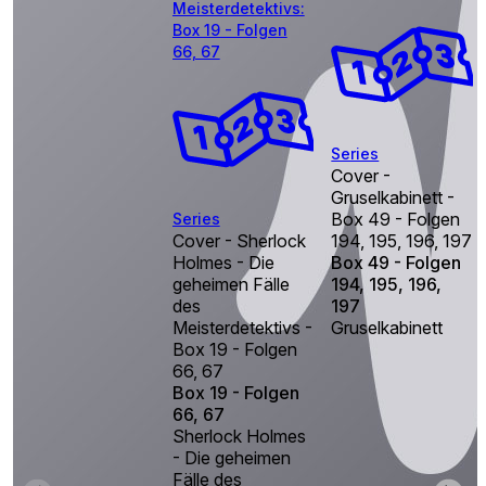
Meisterdetektivs:
Box 19 - Folgen
66, 67
Series
Cover -
Gruselkabinett -
Box 49 - Folgen
Series
Cover - Sherlock
194, 195, 196, 197
Holmes - Die
Box 49 - Folgen
geheimen Fälle
194, 195, 196,
des
197
Meisterdetektivs -
Gruselkabinett
Box 19 - Folgen
66, 67
Box 19 - Folgen
66, 67
Sherlock Holmes
- Die geheimen
Fälle des