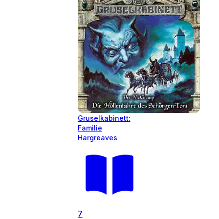
Gruselkabinett:
Familie
Hargreaves
7