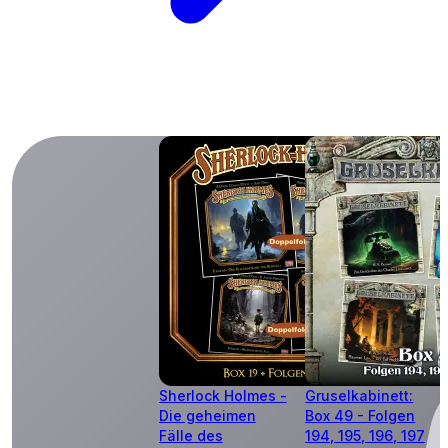
Sherlock Holmes -
Gruselkabinett:
Die geheimen
Box 49 - Folgen
Fälle des
194, 195, 196, 197