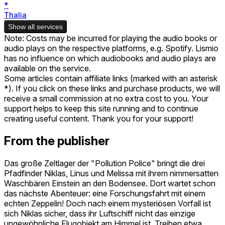
*
Thalia
Show all services
Note: Costs may be incurred for playing the audio books or
audio plays on the respective platforms, e.g. Spotify. Lismio
has no influence on which audiobooks and audio plays are
available on the service.
Some articles contain affiliate links (marked with an asterisk
*). If you click on these links and purchase products, we will
receive a small commission at no extra cost to you. Your
support helps to keep this site running and to continue
creating useful content. Thank you for your support!
From the publisher
Das große Zeltlager der "Pollution Police" bringt die drei
Pfadfinder Niklas, Linus und Melissa mit ihrem nimmersatten
Waschbären Einstein an den Bodensee. Dort wartet schon
das nächste Abenteuer: eine Forschungsfahrt mit einem
echten Zeppelin! Doch nach einem mysteriösen Vorfall ist
sich Niklas sicher, dass ihr Luftschiff nicht das einzige
ungewöhnliche Flugobjekt am Himmel ist. Treiben etwa