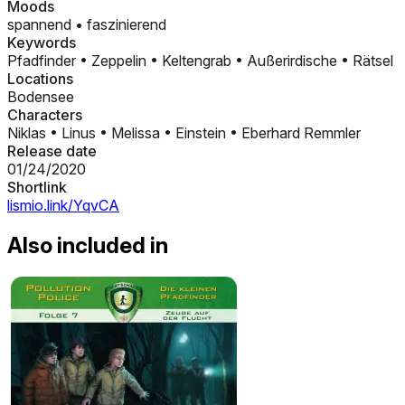
Moods
spannend
•
faszinierend
Keywords
Pfadfinder
•
Zeppelin
•
Keltengrab
•
Außerirdische
•
Rätsel
Locations
Bodensee
Characters
Niklas
•
Linus
•
Melissa
•
Einstein
•
Eberhard Remmler
Release date
01/24/2020
Shortlink
lismio.link/YqvCA
Also included in