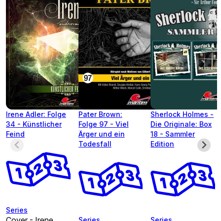
Irene Adler: Folge
Pater Brown:
Sherlock Holmes -
34 - Künstlicher
Folge 97 - Viel
Die Originale: Box
Feind
Ärger und ein
18 - Sammler
Todesfall
Edition
Series
Cover - Irene
Series
Series