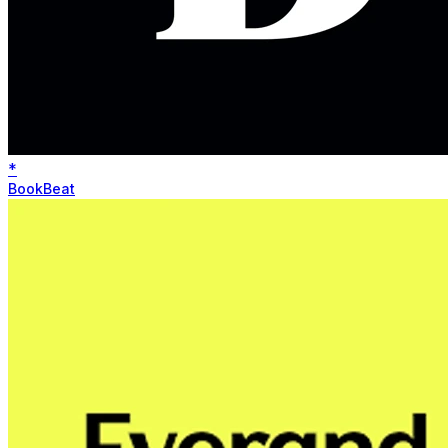
*
BookBeat