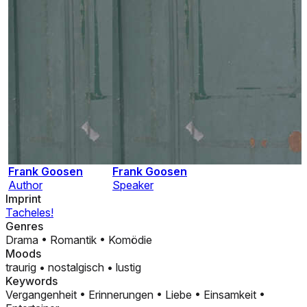
Frank Goosen
Frank Goosen
Author
Speaker
Imprint
Tacheles!
Genres
Drama
•
Romantik
•
Komödie
Moods
traurig
•
nostalgisch
•
lustig
Keywords
Vergangenheit
•
Erinnerungen
•
Liebe
•
Einsamkeit
•