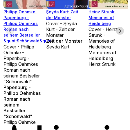
Philipp Oehmke:
Şeyda Kurt: Zeit
Heinz Strunk:
Papenburg -
der Monster
Memories of
Cover - Şeyda
Philipp Oehmkes
Heidelberg
Kurt - Zeit der
Cover - Heinz
Roman nach
Monster
Strunk -
seinem Bestseller
Zeit der Monster
Memories of
&quot;Schönwald&quot;
Cover - Philipp
Şeyda Kurt
Heidelberg
Oehmke -
Memories of
Papenburg -
Heidelberg
Philipp Oehmkes
Heinz Strunk
Roman nach
seinem Bestseller
"Schönwald"
Papenburg -
Philipp Oehmkes
Roman nach
seinem
Bestseller
"Schönwald"
Philipp Oehmke