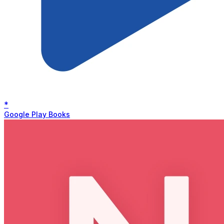
*
Google Play Books