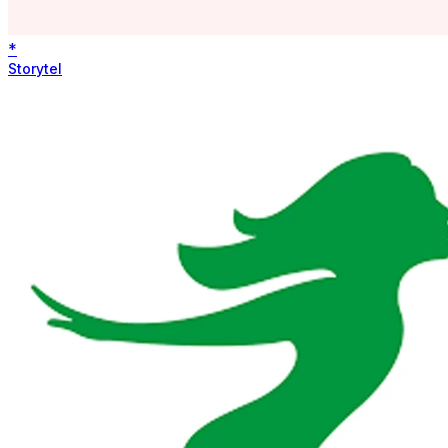
*
Storytel