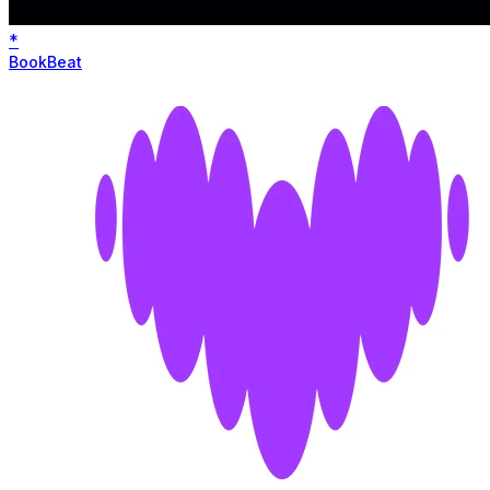
*
BookBeat