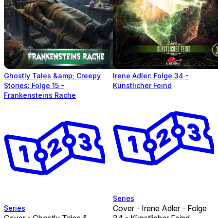
Ghostly Tales &amp; Creepy
Irene Adler: Folge 34 -
Stories: Folge 15 -
Künstlicher Feind
Frankensteins Rache
Series
Cover - Irene Adler - Folge
Series
Cover - Ghostly Tales &
34 - Künstlicher Feind