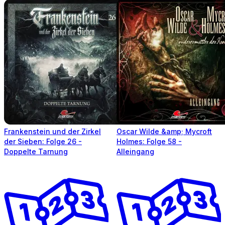
Frankenstein und der Zirkel
Oscar Wilde &amp; Mycroft
der Sieben: Folge 26 -
Holmes: Folge 58 -
Doppelte Tarnung
Alleingang