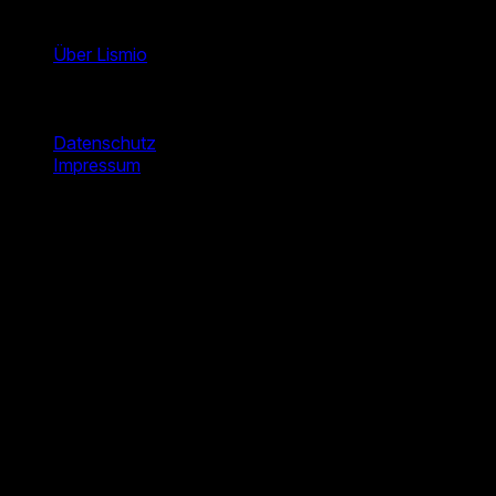
Unternehmen
Über Lismio
Rechtliches
Datenschutz
Impressum
© 2026 Lismio. All rights reserved.