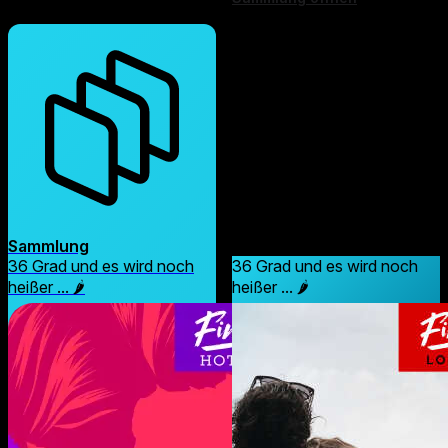
Sammlung
Sammlung
36 Grad und es wird noch
36 Grad und es wird noch
heißer ... 🌶️
heißer ... 🌶️