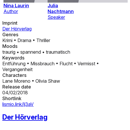
Nina Laurin
Julia
Author
Nachtmann
Speaker
Imprint
Der Hörverlag
Genres
Krimi
•
Drama
•
Thriller
Moods
traurig
•
spannend
•
traumatisch
Keywords
Entführung
•
Missbrauch
•
Flucht
•
Vermisst
•
Vergangenheit
Characters
Lane Moreno
•
Olivia Shaw
Release date
04/02/2018
Shortlink
lismio.link/lj3aV
Der Hörverlag