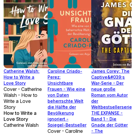
Catherine Walsh:
Caroline Criado-
James Corey: The
How to Write a
Perez:
Captive&#039;s
Love Story
Unsichtbare
War-Serie - Der
Cover - Catherine
Frauen - Wie eine
neue große
Walsh - How to
von Daten
Roman vom Autor
Write a Love
beherrschte Welt
der
Story
die Hälfte der
Weltbestsellerserie
How to Write a
Bevölkerung
THE EXPANSE -
Love Story
ignoriert -
Band 1 - Die
Catherine Walsh
Spiegel-Bestseller
Gnade der Götter
Cover - Caroline
- The