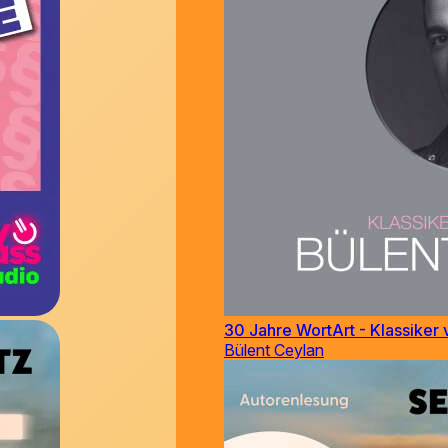
30 Jahre WortArt - Klassiker 
Bülent Ceylan