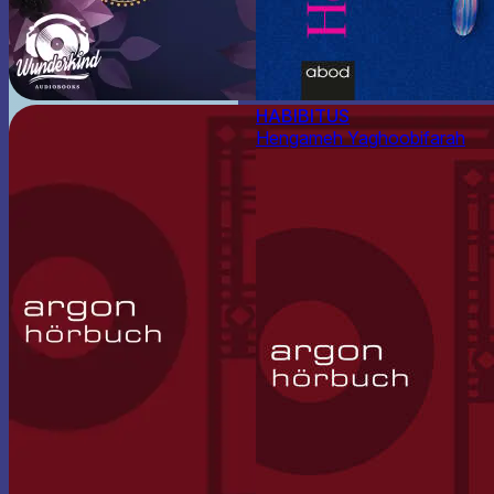
HABIBITUS
Hengameh Yaghoobifarah