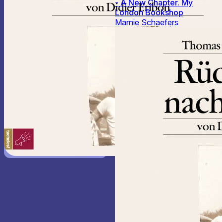
- A New Chapter. My
London Bookshop
Marnie Schaefers