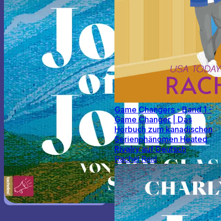
Game Changers - Band 1 -
Game Changer | Das
Hörbuch zum kanadischen
Serienphänomen Heated
Rivalry auf Deutsch
Rachel Reid