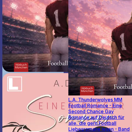
L.A. Thunderwolves MM
Football Romance - Eine
Second Chance Gay
Romance auf Deutsch für
alle, die gern Football
Liebesromane lesen - Band