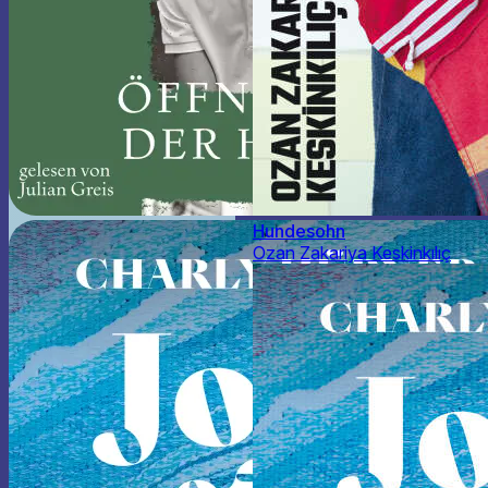
Hundesohn
Ozan Zakariya Keskinkılıç