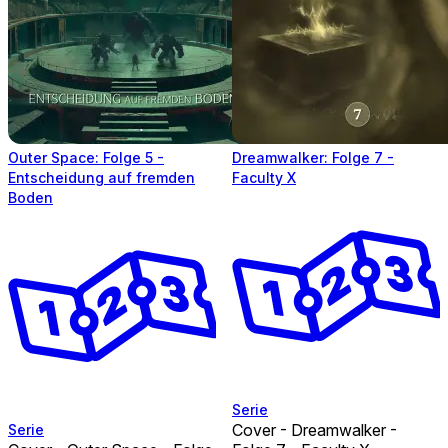
Outer Space: Folge 5 -
Dreamwalker: Folge 7 -
Entscheidung auf fremden
Faculty X
Boden
Serie
Cover - Dreamwalker -
Serie