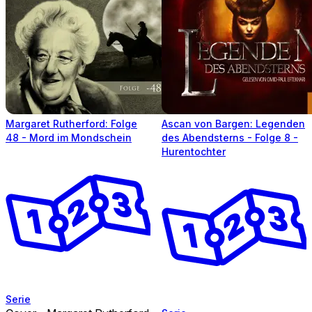
Margaret Rutherford: Folge
Ascan von Bargen: Legenden
48 - Mord im Mondschein
des Abendsterns - Folge 8 -
Hurentochter
Serie