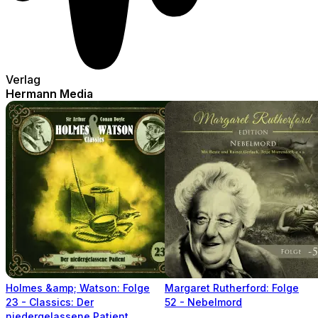
Verlag
Hermann Media
Holmes &amp; Watson: Folge
Margaret Rutherford: Folge
23 - Classics: Der
52 - Nebelmord
niedergelassene Patient