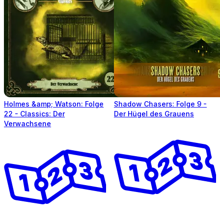
Holmes &amp; Watson: Folge
Shadow Chasers: Folge 9 -
22 - Classics: Der
Der Hügel des Grauens
Verwachsene