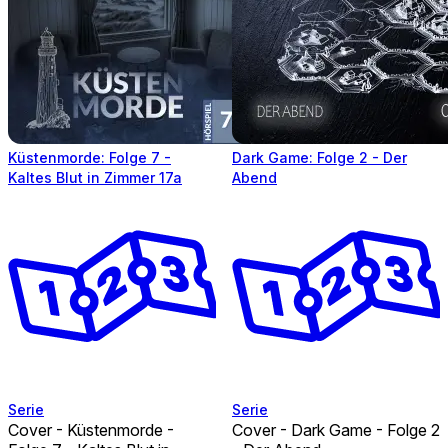
Küstenmorde: Folge 7 -
Dark Game: Folge 2 - Der
Kaltes Blut in Zimmer 17a
Abend
Serie
Serie
Cover - Küstenmorde -
Cover - Dark Game - Folge 2