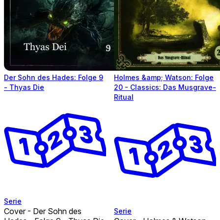
Der Sohn des Hades: Folge 9
Holmes &amp; Watson: Folge
- Thyas Die
20 - Classics: Das Musgrave-
Ritual
Serie
Cover - Der Sohn des
Serie