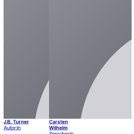
J.B. Turner
Carsten
Autor:in
Wilhelm
Sprecher:in