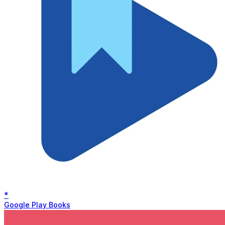
*
Google Play Books