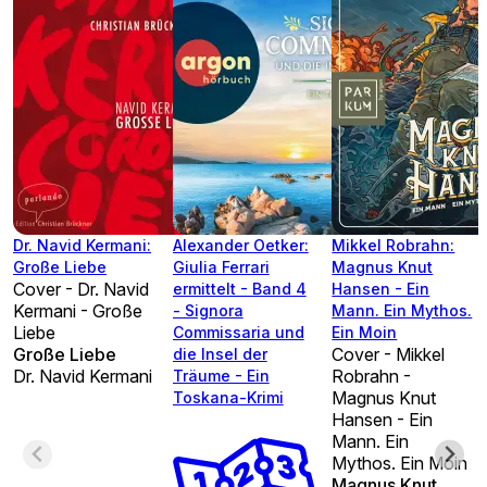
Dr. Navid Kermani:
Alexander Oetker:
Mikkel Robrahn:
Große Liebe
Giulia Ferrari
Magnus Knut
Cover - Dr. Navid
ermittelt - Band 4
Hansen - Ein
Kermani - Große
- Signora
Mann. Ein Mythos.
Liebe
Commissaria und
Ein Moin
Große Liebe
Cover - Mikkel
die Insel der
Dr. Navid Kermani
Robrahn -
Träume - Ein
Magnus Knut
Toskana-Krimi
Hansen - Ein
Mann. Ein
Mythos. Ein Moin
Magnus Knut