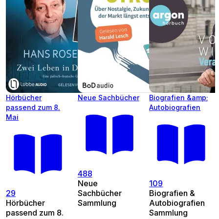
Hörbücher
Neue Sachbücher
Biografien &amp;
passend zum 8.
Autobiografien
Mai
488
Neue
109
29
Sachbücher
Biografien &
Hörbücher
Sammlung
Autobiografien
passend zum 8.
Sammlung