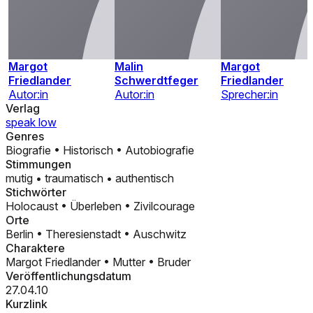
Margot
Malin
Margot
Friedlander
Schwerdtfeger
Friedlander
Autor:in
Autor:in
Sprecher:in
Verlag
speak low
Genres
Biografie
•
Historisch
•
Autobiografie
Stimmungen
mutig
•
traumatisch
•
authentisch
Stichwörter
Holocaust
•
Überleben
•
Zivilcourage
Orte
Berlin
•
Theresienstadt
•
Auschwitz
Charaktere
Margot Friedlander
•
Mutter
•
Bruder
Veröffentlichungsdatum
27.04.10
Kurzlink