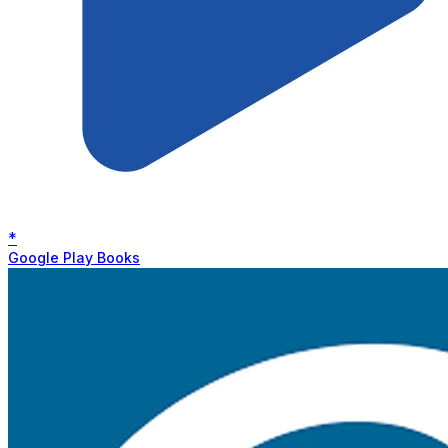
*
Google Play Books