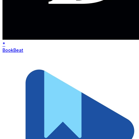
*
BookBeat