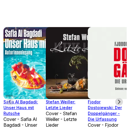
Safia Al Bagdadi:
Stefan Weiller:
Fjodor
Unser Haus mit
Letzte Lieder
Dostojewski: Der
Cover - Stefan
Rutsche
Doppelgänger -
Cover - Safia Al
Weiller - Letzte
Die Urfassung
Bagdadi - Unser
Lieder
Cover - Fjodor