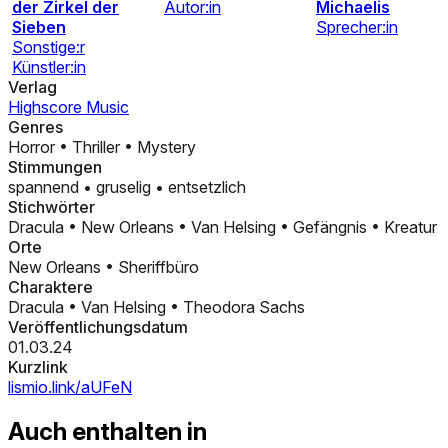
der Zirkel der
Autor:in
Michaelis
Sieben
Sprecher:in
Sonstige:r
Künstler:in
Verlag
Highscore Music
Genres
Horror
•
Thriller
•
Mystery
Stimmungen
spannend
•
gruselig
•
entsetzlich
Stichwörter
Dracula
•
New Orleans
•
Van Helsing
•
Gefängnis
•
Kreatur
Orte
New Orleans
•
Sheriffbüro
Charaktere
Dracula
•
Van Helsing
•
Theodora Sachs
Veröffentlichungsdatum
01.03.24
Kurzlink
lismio.link/aUFeN
Auch enthalten in