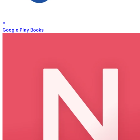
*
Google Play Books