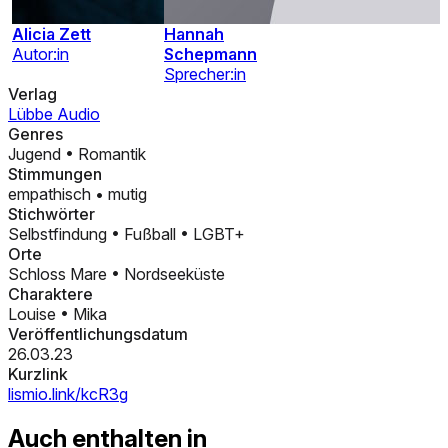
Alicia Zett
Hannah
Autor:in
Schepmann
Sprecher:in
Verlag
Lübbe Audio
Genres
Jugend
•
Romantik
Stimmungen
empathisch
•
mutig
Stichwörter
Selbstfindung
•
Fußball
•
LGBT+
Orte
Schloss Mare
•
Nordseeküste
Charaktere
Louise
•
Mika
Veröffentlichungsdatum
26.03.23
Kurzlink
lismio.link/kcR3g
Auch enthalten in