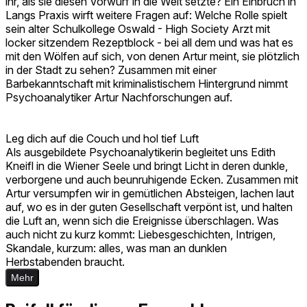
ihr, als sie diesen Vorwurf in die Welt setzte? Ein Einbruch in
Langs Praxis wirft weitere Fragen auf: Welche Rolle spielt
sein alter Schulkollege Oswald - High Society Arzt mit
locker sitzendem Rezeptblock - bei all dem und was hat es
mit den Wölfen auf sich, von denen Artur meint, sie plötzlich
in der Stadt zu sehen? Zusammen mit einer
Barbekanntschaft mit kriminalistischem Hintergrund nimmt
Psychoanalytiker Artur Nachforschungen auf.
Leg dich auf die Couch und hol tief Luft
Als ausgebildete Psychoanalytikerin begleitet uns Edith
Kneifl in die Wiener Seele und bringt Licht in deren dunkle,
verborgene und auch beunruhigende Ecken. Zusammen mit
Artur versumpfen wir in gemütlichen Absteigen, lachen laut
auf, wo es in der guten Gesellschaft verpönt ist, und halten
die Luft an, wenn sich die Ereignisse überschlagen. Was
auch nicht zu kurz kommt: Liebesgeschichten, Intrigen,
Skandale, kurzum: alles, was man an dunklen
Herbstabenden braucht.
Mehr