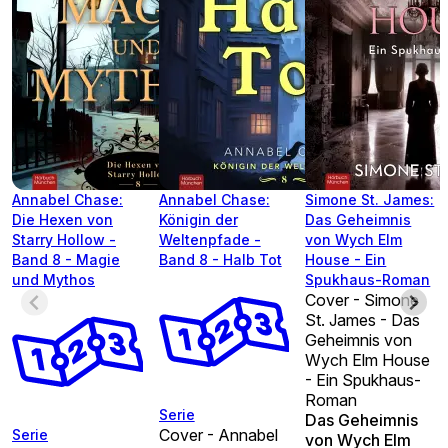
Annabel Chase:
Annabel Chase:
Simone St. James:
Die Hexen von
Königin der
Das Geheimnis
Starry Hollow -
Weltenpfade -
von Wych Elm
Band 8 - Magie
Band 8 - Halb Tot
House - Ein
und Mythos
Spukhaus-Roman
Cover - Simone
St. James - Das
Geheimnis von
Wych Elm House
- Ein Spukhaus-
Roman
Serie
Das Geheimnis
Cover - Annabel
Serie
von Wych Elm