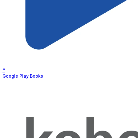
*
Google Play Books