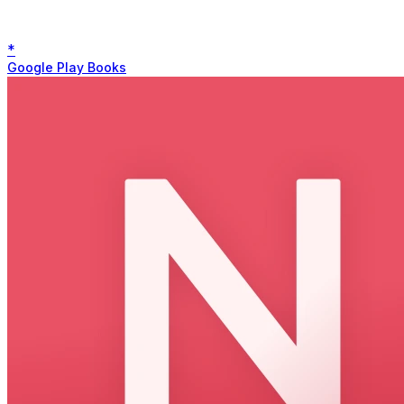
*
Google Play Books