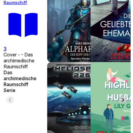
Raumschiff
3
Cover - - Das
archimedische
Raumschiff
Das
archimedische
Raumschiff
Serie