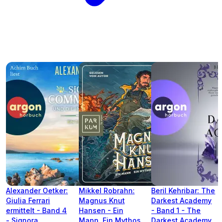
Alexander Oetker:
Mikkel Robrahn:
Beril Kehribar: The
Giulia Ferrari
Magnus Knut
Darkest Academy
ermittelt - Band 4
Hansen - Ein
- Band 1 - The
- Signora
Mann. Ein Mythos.
Darkest Academy