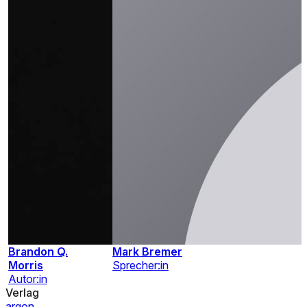
Brandon Q.
Mark Bremer
Morris
Sprecher:in
Autor:in
Verlag
argon