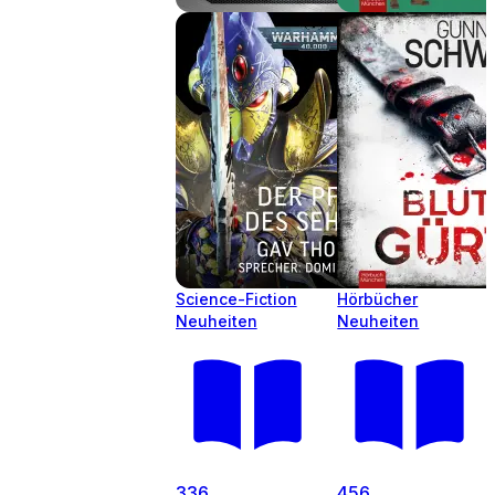
Science-Fiction
Hörbücher
Neuheiten
Neuheiten
336
456