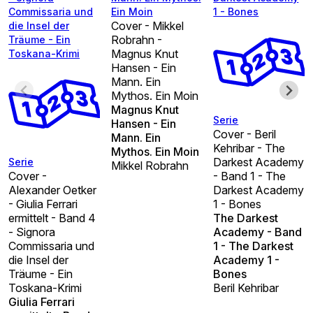
Commissaria und
Ein Moin
1 - Bones
Cover - Mikkel
die Insel der
Robrahn -
Träume - Ein
Magnus Knut
Toskana-Krimi
Hansen - Ein
Mann. Ein
Mythos. Ein Moin
Magnus Knut
Serie
Hansen - Ein
Cover - Beril
Mann. Ein
Kehribar - The
Mythos. Ein Moin
Darkest Academy
Serie
Mikkel Robrahn
Cover -
- Band 1 - The
Alexander Oetker
Darkest Academy
- Giulia Ferrari
1 - Bones
ermittelt - Band 4
The Darkest
- Signora
Academy - Band
Commissaria und
1 - The Darkest
die Insel der
Academy 1 -
Träume - Ein
Bones
Toskana-Krimi
Beril Kehribar
Giulia Ferrari