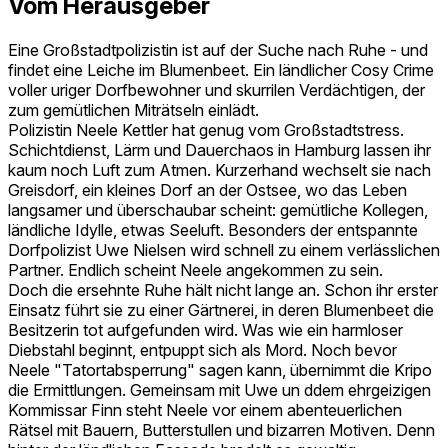
Vom Herausgeber
Eine Großstadtpolizistin ist auf der Suche nach Ruhe - und
findet eine Leiche im Blumenbeet. Ein ländlicher Cosy Crime
voller uriger Dorfbewohner und skurrilen Verdächtigen, der
zum gemütlichen Miträtseln einlädt.
Polizistin Neele Kettler hat genug vom Großstadtstress.
Schichtdienst, Lärm und Dauerchaos in Hamburg lassen ihr
kaum noch Luft zum Atmen. Kurzerhand wechselt sie nach
Greisdorf, ein kleines Dorf an der Ostsee, wo das Leben
langsamer und überschaubar scheint: gemütliche Kollegen,
ländliche Idylle, etwas Seeluft. Besonders der entspannte
Dorfpolizist Uwe Nielsen wird schnell zu einem verlässlichen
Partner. Endlich scheint Neele angekommen zu sein.
Doch die ersehnte Ruhe hält nicht lange an. Schon ihr erster
Einsatz führt sie zu einer Gärtnerei, in deren Blumenbeet die
Besitzerin tot aufgefunden wird. Was wie ein harmloser
Diebstahl beginnt, entpuppt sich als Mord. Noch bevor
Neele "Tatortabsperrung" sagen kann, übernimmt die Kripo
die Ermittlungen. Gemeinsam mit Uwe un ddem ehrgeizigen
Kommissar Finn steht Neele vor einem abenteuerlichen
Rätsel mit Bauern, Butterstullen und bizarren Motiven. Denn