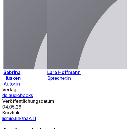
Sabrina
Lara Hoffmann
Hüsken
Sprecher:in
Autor:in
Verlag
dp audiobooks
Veröffentlichungsdatum
04.05.26
Kurzlink
lismio.link/naATI