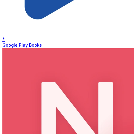
*
Google Play Books