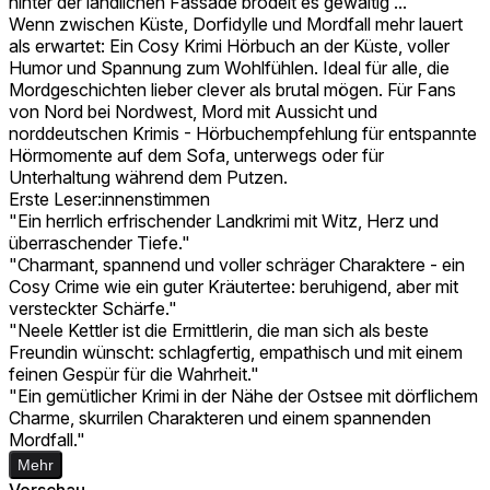
hinter der ländlichen Fassade brodelt es gewaltig ...
Wenn zwischen Küste, Dorfidylle und Mordfall mehr lauert
als erwartet: Ein Cosy Krimi Hörbuch an der Küste, voller
Humor und Spannung zum Wohlfühlen. Ideal für alle, die
Mordgeschichten lieber clever als brutal mögen. Für Fans
von Nord bei Nordwest, Mord mit Aussicht und
norddeutschen Krimis - Hörbuchempfehlung für entspannte
Hörmomente auf dem Sofa, unterwegs oder für
Unterhaltung während dem Putzen.
Erste Leser:innenstimmen
"Ein herrlich erfrischender Landkrimi mit Witz, Herz und
überraschender Tiefe."
"Charmant, spannend und voller schräger Charaktere - ein
Cosy Crime wie ein guter Kräutertee: beruhigend, aber mit
versteckter Schärfe."
"Neele Kettler ist die Ermittlerin, die man sich als beste
Freundin wünscht: schlagfertig, empathisch und mit einem
feinen Gespür für die Wahrheit."
"Ein gemütlicher Krimi in der Nähe der Ostsee mit dörflichem
Charme, skurrilen Charakteren und einem spannenden
Mordfall."
Mehr
Vorschau