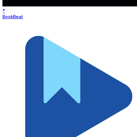
*
BookBeat