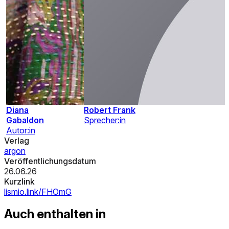
Diana
Robert Frank
Gabaldon
Sprecher:in
Autor:in
Verlag
argon
Veröffentlichungsdatum
26.06.26
Kurzlink
lismio.link/FHOmG
Auch enthalten in