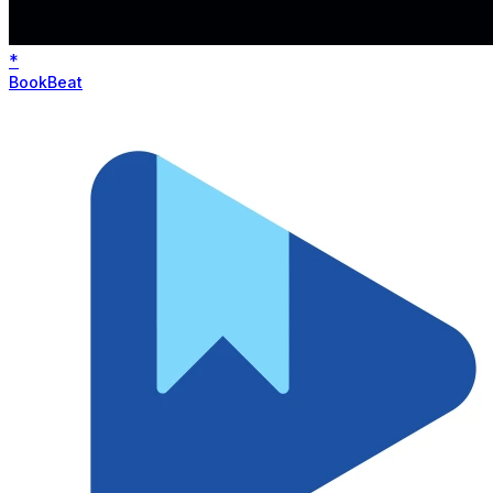
*
BookBeat