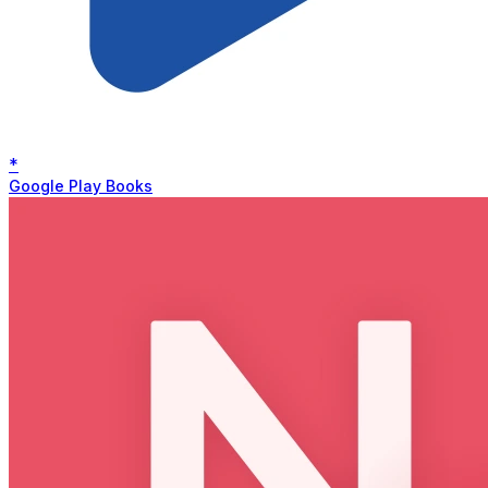
*
Google Play Books