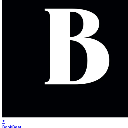
*
BookBeat