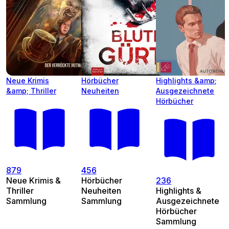
Neue Krimis
Hörbücher
Highlights &amp;
&amp; Thriller
Neuheiten
Ausgezeichnete
Hörbücher
879
456
Neue Krimis &
Hörbücher
236
Thriller
Neuheiten
Highlights &
Sammlung
Sammlung
Ausgezeichnete
Hörbücher
Sammlung