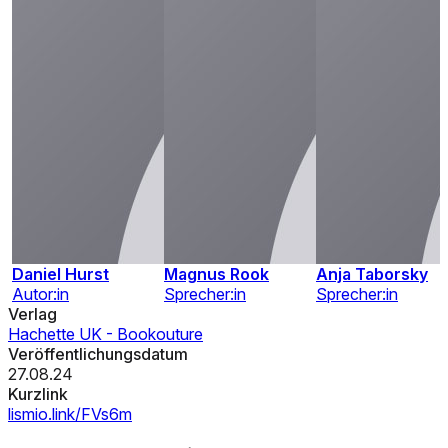
Daniel Hurst
Magnus Rook
Anja Taborsky
Autor:in
Sprecher:in
Sprecher:in
Verlag
Hachette UK - Bookouture
Veröffentlichungsdatum
27.08.24
Kurzlink
lismio.link/FVs6m