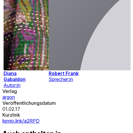
Diana
Robert Frank
Gabaldon
Sprecher:in
Autor:in
Verlag
argon
Veröffentlichungsdatum
01.02.17
Kurzlink
lismio.link/a2RPD