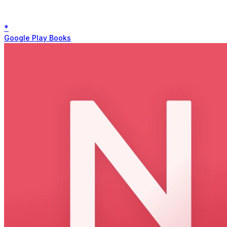
*
Google Play Books