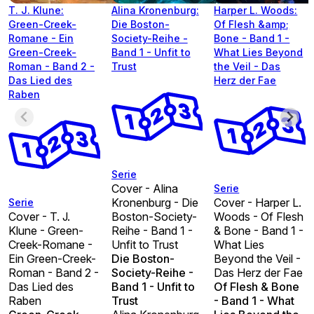
T. J. Klune:
Alina Kronenburg:
Harper L. Woods:
Green-Creek-
Die Boston-
Of Flesh &amp;
Romane - Ein
Society-Reihe -
Bone - Band 1 -
Green-Creek-
Band 1 - Unfit to
What Lies Beyond
Roman - Band 2 -
Trust
the Veil - Das
Das Lied des
Herz der Fae
Raben
Serie
Cover - Alina
Serie
Kronenburg - Die
Cover - Harper L.
Serie
Cover - T. J.
Boston-Society-
Woods - Of Flesh
Klune - Green-
Reihe - Band 1 -
& Bone - Band 1 -
Creek-Romane -
Unfit to Trust
What Lies
Ein Green-Creek-
Die Boston-
Beyond the Veil -
Roman - Band 2 -
Society-Reihe -
Das Herz der Fae
Das Lied des
Band 1 - Unfit to
Of Flesh & Bone
Raben
Trust
- Band 1 - What