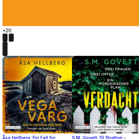
+20
Åsa Hellberg: Ein Fall für
S.M. Govett: DI Stratton -