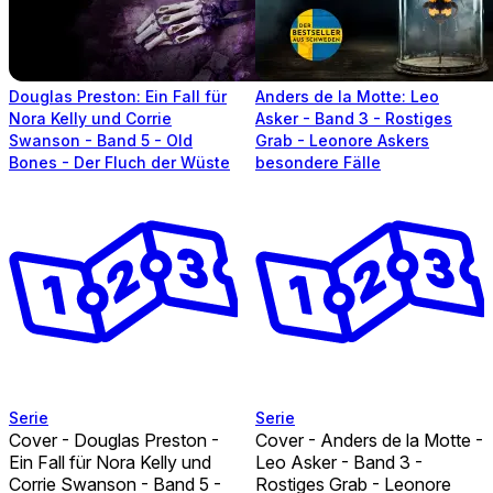
Douglas Preston: Ein Fall für
Anders de la Motte: Leo
Nora Kelly und Corrie
Asker - Band 3 - Rostiges
Swanson - Band 5 - Old
Grab - Leonore Askers
Bones - Der Fluch der Wüste
besondere Fälle
Serie
Serie
Cover - Douglas Preston -
Cover - Anders de la Motte -
Ein Fall für Nora Kelly und
Leo Asker - Band 3 -
Corrie Swanson - Band 5 -
Rostiges Grab - Leonore