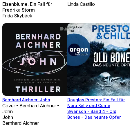
Eisenblume. Ein Fall für
Linda Castillo
Fredrika Storm
Frida Skybäck
Bernhard Aichner: John
Douglas Preston: Ein Fall für
Cover - Bernhard Aichner -
Nora Kelly und Corrie
John
Swanson - Band 4 - Old
John
Bones - Das neunte Opfer
Bernhard Aichner