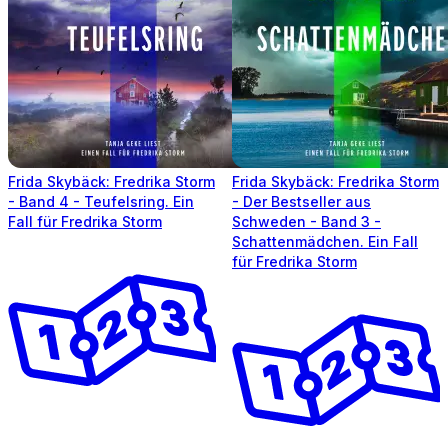
Frida Skybäck: Fredrika Storm
Frida Skybäck: Fredrika Storm
- Band 4 - Teufelsring. Ein
- Der Bestseller aus
Fall für Fredrika Storm
Schweden - Band 3 -
Schattenmädchen. Ein Fall
für Fredrika Storm